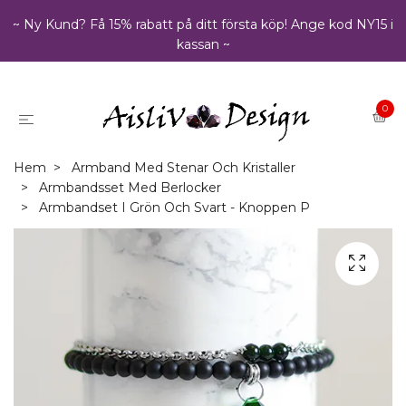
~ Ny Kund? Få 15% rabatt på ditt första köp! Ange kod NY15 i
kassan ~
0
Hem
Armband Med Stenar Och Kristaller
Armbandsset Med Berlocker
Armbandset I Grön Och Svart - Knoppen P