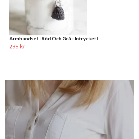
Armbandset I Röd Och Grå - Intrycket I
A
299 kr
2