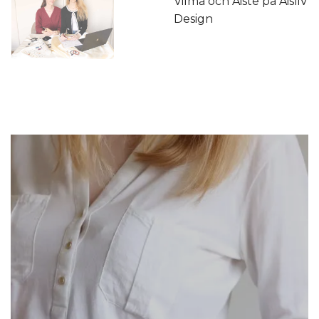
Vilma och Aiste på AisliV
Design