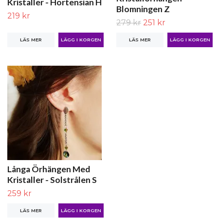
Kristaller - Hortensian H
Blomningen Z
219 kr
279 kr
251 kr
LÄS MER
LÄS MER
Långa Örhängen Med
Kristaller - Solstrålen S
259 kr
LÄS MER