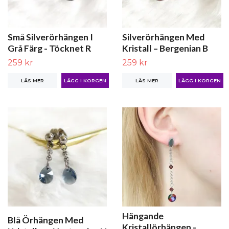
Små Silverörhängen I
Silverörhängen Med
Grå Färg - Töcknet R
Kristall – Bergenian B
259 kr
259 kr
LÄS MER
LÄS MER
Hängande
Blå Örhängen Med
Kristallörhängen -