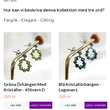
din stil!
Hur kan vi beskriva denna kollektion med tre ord?
Färgrik - Elegant - Glittrig
Gröna Örhängen Med
Blå Kristallörhängen -
Kristaller - Klövern D
Lagunan L
269 kr
269 kr
LÄS MER
LÄS MER