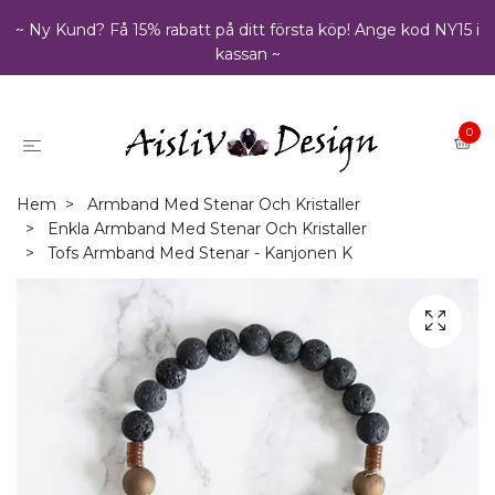
~ Ny Kund? Få 15% rabatt på ditt första köp! Ange kod NY15 i
kassan ~
0
Hem
Armband Med Stenar Och Kristaller
Enkla Armband Med Stenar Och Kristaller
Tofs Armband Med Stenar - Kanjonen K