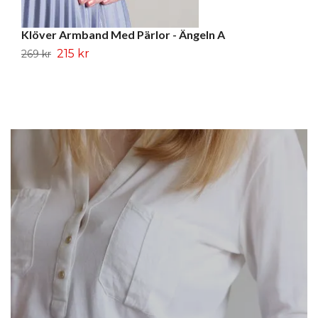
Klöver Armband Med Pärlor - Ängeln A
S
215 kr
2
269 kr