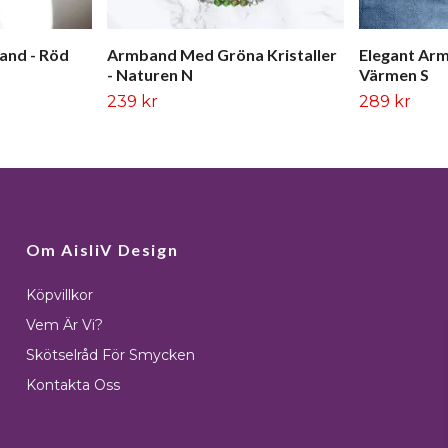
band - Röd
Armband Med Gröna Kristaller
Elegant Arm
- Naturen N
Värmen S
239 kr
289 kr
Om AisliV Design
Köpvillkor
Vem Är Vi?
Skötselråd För Smycken
Kontakta Oss