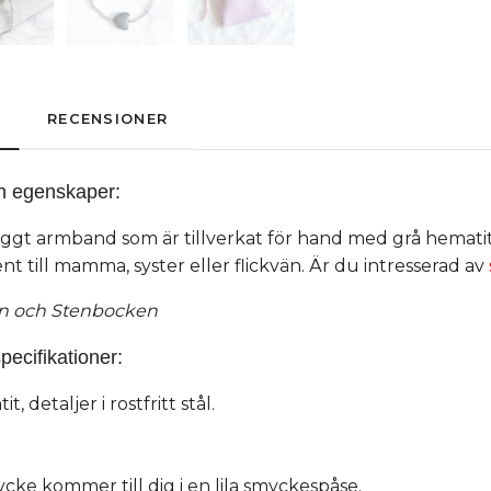
RECENSIONER
h egenskaper:
nyggt armband som är tillverkat för hand med grå hematit
ent till mamma, syster eller flickvän. Är du intresserad av
un och Stenbocken
pecifikationer:
t, detaljer i rostfritt stål.
cke kommer till dig i en lila smyckespåse.