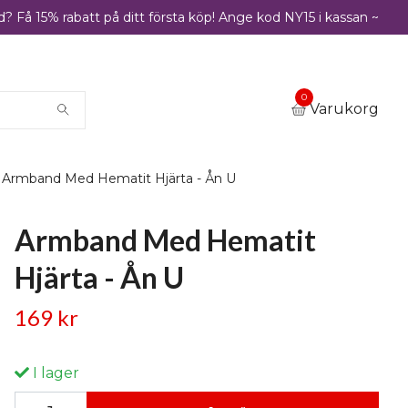
? Få 15% rabatt på ditt första köp! Ange kod NY15 i kassan ~
0
Varukorg
Armband Med Hematit Hjärta - Ån U
Armband Med Hematit
Hjärta - Ån U
169 kr
I lager