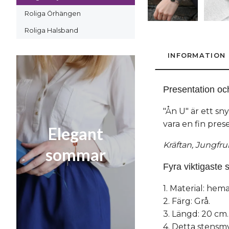
Roliga Örhängen
Roliga Halsband
INFORMATION
Presentation oc
"Ån U" är ett s
vara en fin pres
Elegant
Kräftan, Jungfr
sommar
Fyra viktigaste s
1. Material: hemati
2. Färg: Grå.
3. Längd: 20 cm.
4. Detta stensmy