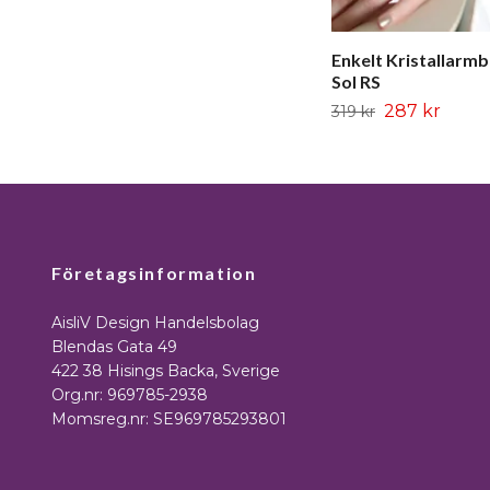
Enkelt Kristallarm
Sol RS
287 kr
319 kr
Företagsinformation
AisliV Design Handelsbolag
Blendas Gata 49
422 38 Hisings Backa, Sverige
Org.nr: 969785-2938
Momsreg.nr: SE969785293801