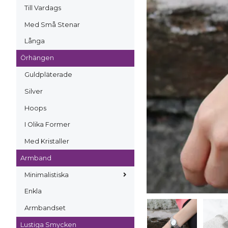
Till Vardags
Med Små Stenar
Långa
Örhängen
Guldpläterade
Silver
Hoops
I Olika Former
Med Kristaller
Armband
Minimalistiska
Enkla
Armbandset
Lustiga Smycken