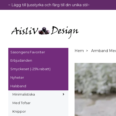
~ Lägg till ljusstyrka och färg till din unika stil~
Hem
Armband Med 
Säsongens Favoriter
Erbjudanden
Smyckeset (-25% rabatt)
Nyheter
Halsband
Minimalistiska
Med Tofsar
Knippor