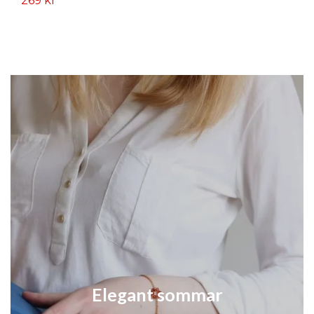
269 kr
2
Elegant sommar