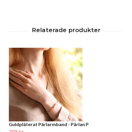
Guldpläterat Pärlarmband - Pärlan P
G