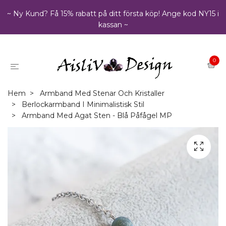
~ Ny Kund? Få 15% rabatt på ditt första köp! Ange kod NY15 i
kassan ~
0
Hem
Armband Med Stenar Och Kristaller
Berlockarmband I Minimalistisk Stil
Armband Med Agat Sten - Blå Påfågel MP