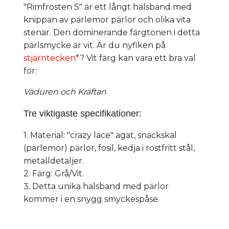
"Rimfrosten S" är ett långt halsband med
knippan av pärlemor pärlor och olika vita
stenar. Den dominerande färgtonen i detta
pärlsmycke är vit. Är du nyfiken på
stjärntecken*
? Vit färg kan vara ett bra val
för:
Väduren och Kräftan
Tre viktigaste specifikationer:
1. Material: "crazy lace" agat, snäckskal
(pärlemor) pärlor, fosil, kedja i rostfritt stål,
metalldetaljer.
2. Färg: Grå/Vit.
3. Detta unika halsband med pärlor
kommer i en snygg smyckespåse.