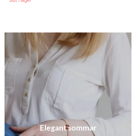
3
Slut i lager
Elegant sommar