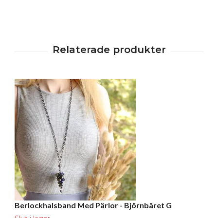
Berlockhalsband Med Pärlor - Björnbäret G
H