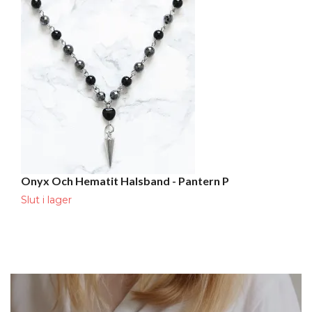
Onyx Och Hematit Halsband - Pantern P
H
2
Slut i lager