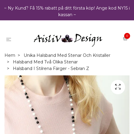
~ Ny Kund? Få 15% rabatt på ditt första köp! Ange kod NY15 i
kassan ~
0
Hem
Unika Halsband Med Stenar Och Kristaller
Halsband Med Två Olika Stenar
Halsband I Stilrena Färger - Sebran Z