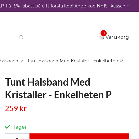
? Få 15% rabatt på ditt första köp! Ange kod NY15 i kassan ~
0
Varukorg
 Halsband
Tunt Halsband Med Kristaller - Enkelheten P
Tunt Halsband Med
Kristaller - Enkelheten P
259 kr
I lager