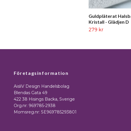
Guldpläterat Hals
Kristall - Glädjen D
279 kr
Företagsinformation
AisliV Design Handelsbolag
Blendas Gata 49
422 38 Hisings Backa, Sverige
Org.nr: 969785-2938
Momsreg.nr: SE969785293801