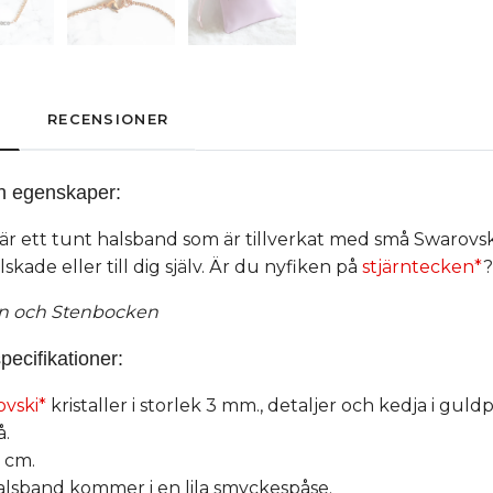
RECENSIONER
h egenskaper:
r ett tunt halsband som är tillverkat med små Swarovski 
älskade eller till dig själv. Är du nyfiken på
stjärntecken*
?
un och Stenbocken
pecifikationer:
vski*
kristaller i storlek 3 mm., detaljer och kedja i guldpl
å.
6 cm.
halsband kommer i en lila smyckespåse.