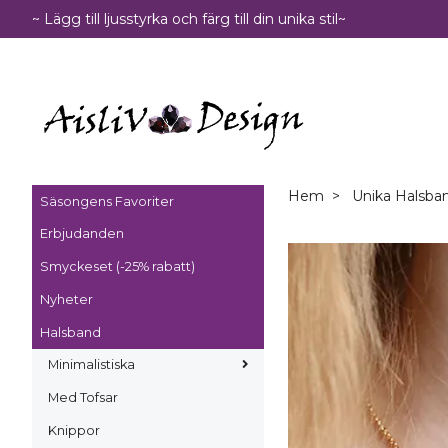
~ Lägg till ljusstyrka och färg till din unika stil~
Hem
Unika Halsban
Säsongens Favoriter
Erbjudanden
Smyckeset (-25% rabatt)
Nyheter
Halsband
Minimalistiska
Med Tofsar
Knippor