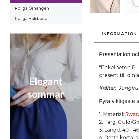
Roliga Örhängen
Roliga Halsband
INFORMATION
Presentation oc
"Enkelheten P" ä
present till din 
Elegant
Kräftan, Jungfr
sommar
Fyra viktigaste s
1. Material:
Swaro
2. Färg: Guld/Gr
3. Längd: 40 - 4
4. Detta korta 