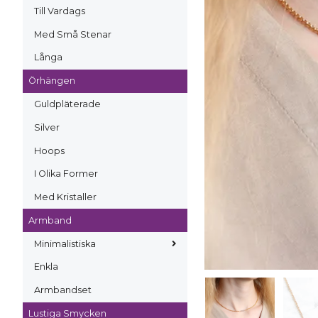
Till Vardags
Med Små Stenar
Långa
Örhängen
Guldpläterade
Silver
Hoops
I Olika Former
Med Kristaller
Armband
Minimalistiska
Enkla
Armbandset
Lustiga Smycken