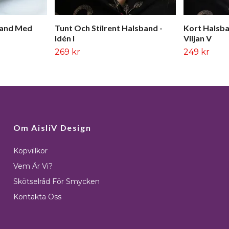
band Med
Tunt Och Stilrent Halsband -
Kort Halsb
Idén I
Viljan V
269 kr
249 kr
Om AisliV Design
Köpvillkor
Vem Är Vi?
Skötselråd För Smycken
Kontakta Oss