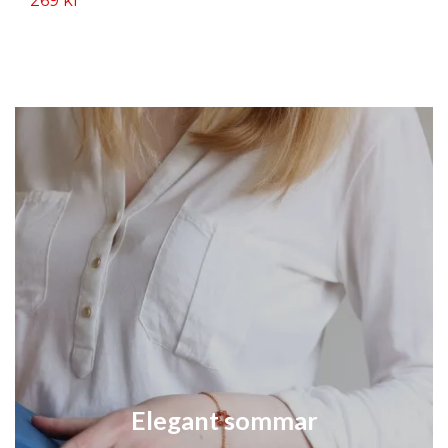
269 kr
2
Elegant sommar