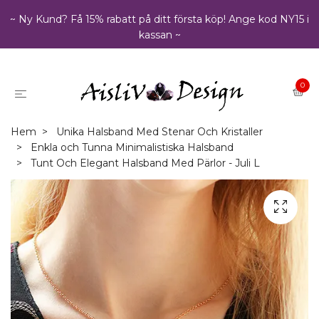
~ Ny Kund? Få 15% rabatt på ditt första köp! Ange kod NY15 i
kassan ~
0
Hem
Unika Halsband Med Stenar Och Kristaller
Enkla och Tunna Minimalistiska Halsband
Tunt Och Elegant Halsband Med Pärlor - Juli L