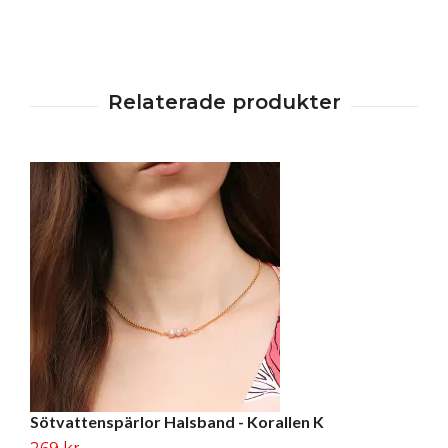
Sötvattenspärlor Halsband - Korallen K
T