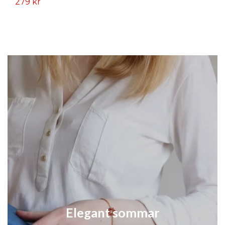
279 kr
28
Elegant sommar