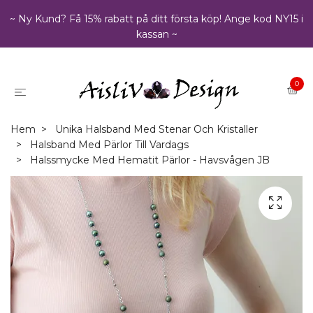
~ Ny Kund? Få 15% rabatt på ditt första köp! Ange kod NY15 i
kassan ~
0
Hem
Unika Halsband Med Stenar Och Kristaller
Halsband Med Pärlor Till Vardags
Halssmycke Med Hematit Pärlor - Havsvågen JB