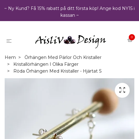
~ Ny Kund? Få 15% rabatt på ditt första köp! Ange kod NY15 i
kassan ~
0
Hem
Örhängen Med Pärlor Och Kristaller
Kristallörhängen I Olika Färger
Röda Örhängen Med Kristaller - Hjärtat S