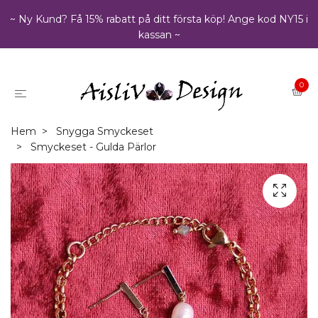
~ Ny Kund? Få 15% rabatt på ditt första köp! Ange kod NY15 i
kassan ~
0
Hem
Snygga Smyckeset
Smyckeset - Gulda Pärlor