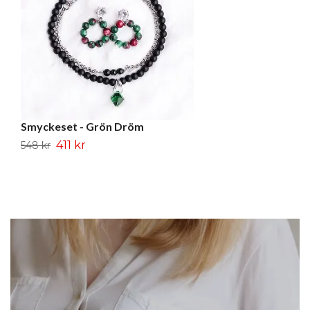
Smyckeset - Grön Dröm
S
411 kr
548 kr
43