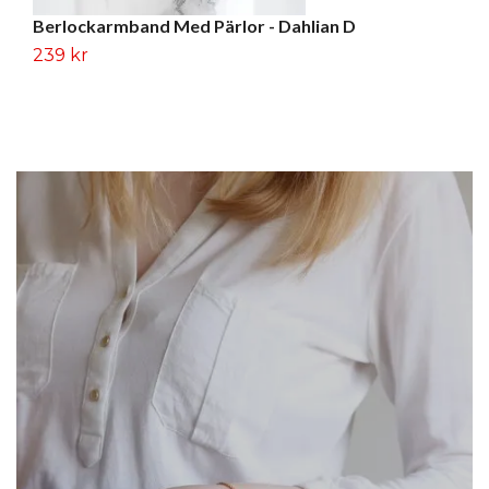
Berlockarmband Med Pärlor - Dahlian D
T
239 kr
2