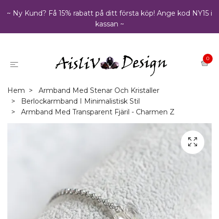
~ Ny Kund? Få 15% rabatt på ditt första köp! Ange kod NY15 i
kassan ~
0
Hem
Armband Med Stenar Och Kristaller
Berlockarmband I Minimalistisk Stil
Armband Med Transparent Fjäril - Charmen Z