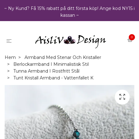
~ Ny Kund? Få 15% rabatt på ditt första köp! Ange kod NY15 i
kassan ~
0
Hem
Armband Med Stenar Och Kristaller
Berlockarmband I Minimalistisk Stil
Tunna Armband I Rostfritt Stål
Tunt Kristall Armband - Vattenfallet K