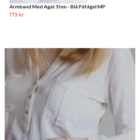
Armband Med Agat Sten - Blå Påfågel MP
T
179 kr
2