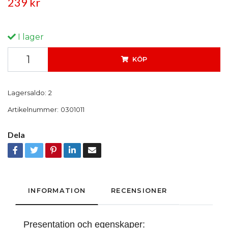
239 kr
I lager
KÖP
Lagersaldo:
2
Artikelnummer:
0301011
Dela
INFORMATION
RECENSIONER
Presentation och egenskaper: