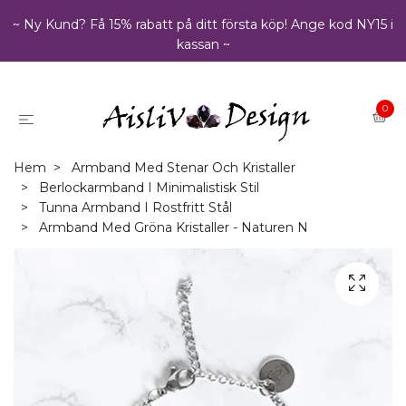
~ Ny Kund? Få 15% rabatt på ditt första köp! Ange kod NY15 i
kassan ~
0
Hem
Armband Med Stenar Och Kristaller
Berlockarmband I Minimalistisk Stil
Tunna Armband I Rostfritt Stål
Armband Med Gröna Kristaller - Naturen N