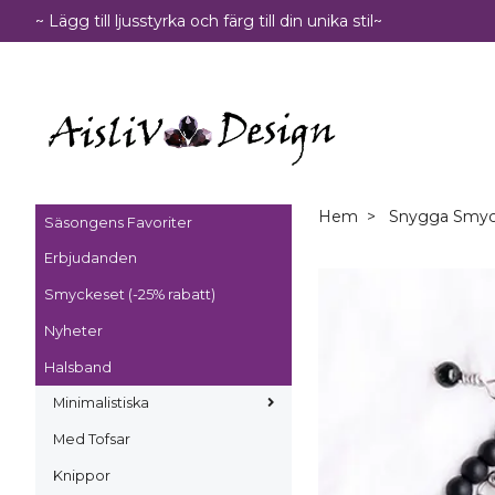
~ Lägg till ljusstyrka och färg till din unika stil~
Hem
Snygga Smyc
Säsongens Favoriter
Erbjudanden
Smyckeset (-25% rabatt)
Nyheter
Halsband
Minimalistiska
Med Tofsar
Knippor