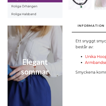
Roliga Örhängen
Roliga Halsband
INFORMATION
Ett snyggt smyc
består av:
Unika Hoop
Elegant
Armbandset
sommar
Smyckena kommer