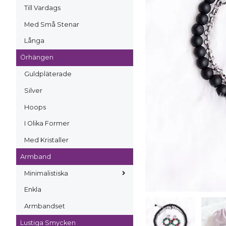
Till Vardags
Med Små Stenar
Långa
Örhängen
Guldpläterade
Silver
Hoops
I Olika Former
Med Kristaller
Armband
Minimalistiska
Enkla
Armbandset
Lustiga Smycken