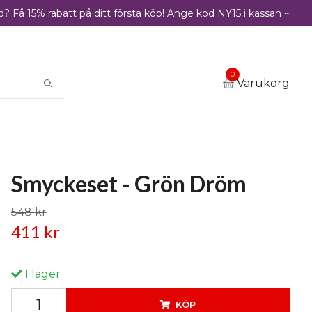
? Få 15% rabatt på ditt första köp! Ange kod NY15 i kassan ~
0
Varukorg
Smyckeset - Grön Dröm
548 kr
411 kr
I lager
KÖP